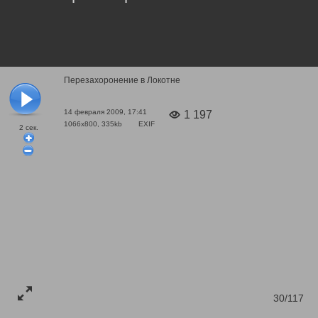
Перезахоронение в Локотне
14 февраля 2009, 17:41
1 197
1066x800, 335kb
EXIF
2
сек.
30/117