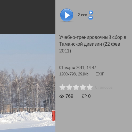
2
сек.
Учебно-тренировочный сбор в
Таманской дивизии (22 фев
2011)
01 марта 2011, 14:47
1200x798, 291kb
EXIF
0 голосов
769
0